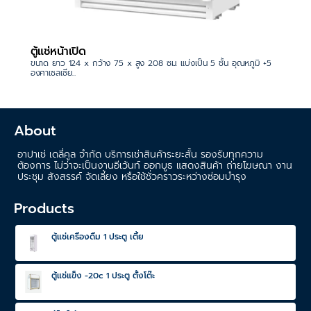
ตู้แช่หน้าเปิด
ขนาด ยาว 124 x กว้าง 75 x สูง 208 ซม. แบ่งเป็น 5 ชั้น อุณหภูมิ +5
องศาเซลเซีย...
About
อาปาเช่ เดลี่คูล จำกัด บริการเช่าสินค้าระยะสั้น รองรับทุกความ
ต้องการ ไม่ว่าจะเป็นงานอีเว้นท์ ออกบูธ แสดงสินค้า ถ่ายโฆษณา งาน
ประชุม สังสรรค์ จัดเลี้ยง หรือใช้ชั่วคราวระหว่างซ่อมบำรุง
Products
ตู้แช่เครื่องดื่ม 1 ประตู เตี้ย
ตู้แช่แข็ง -20c 1 ประตู ตั้งโต๊ะ